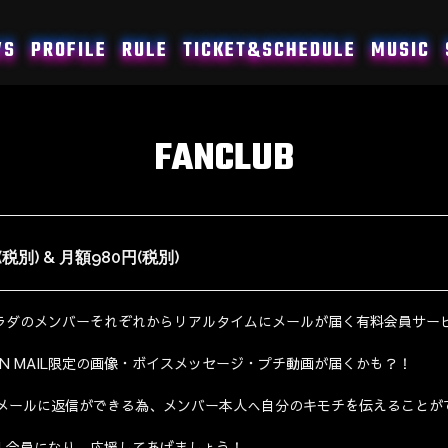
WS
PROFILE
RULE
TICKET&SCHEDULE
MUSIC
FANCLUB
(税別) & 月額980円(税別)
ニサラダのメンバーそれぞれからリアルタイムにメールが届く有料会員サー
N MAIL限定の画像・ボイスメッセージ・プチ動画が届くかも？！
メールに返信ができる為、メンバー本人へ自分のキモチを伝えることが
AIL会員になり、応援してあげましょう！