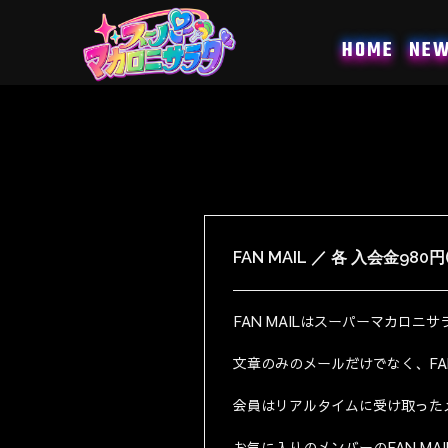
コ
ン
HOME
NE
テ
ン
ツ
へ
ス
キ
ッ
プ
FAN MAIL ／ 各 入会金980円
FAN MAILはスーパーマカロ
文章のみのメールだけでなく、FA
会員はリアルタイムに受け取った
お気に入りのメンバーのFAN M