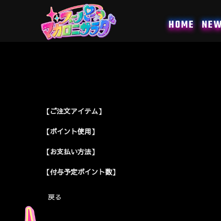
コ
ン
HOME
NE
テ
ン
ツ
へ
ス
キ
ッ
プ
【ご注文アイテム】
【ポイント使用】
【お支払い方法】
【付与予定ポイント数】
戻る